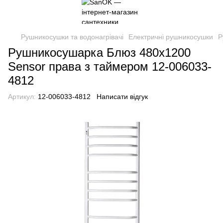
Рушникосушки та водонагрівачі
Електричні рушникосушки
Р
Рушникосушарка Блюз 480х1200
Sensor права з таймером 12-006033-
4812
Артикул:
12-006033-4812
Написати відгук