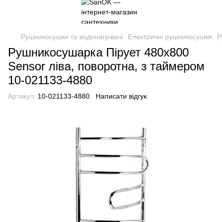
Рушникосушки та водонагрівачі
Електричні рушникосушки
Р
Рушникосушарка Пірует 480х800
Sensor ліва, поворотна, з таймером
10-021133-4880
Артикул:
10-021133-4880
Написати відгук