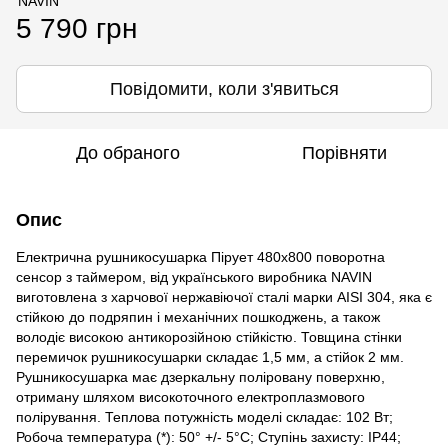
5 790 грн
Повідомити, коли з'явиться
До обраного
Порівняти
Опис
Електрична рушникосушарка Пірует 480х800 поворотна
сенсор з таймером, від українського виробника NAVIN
виготовлена з харчової нержавіючої сталі марки AISI 304, яка є
стійкою до подряпин і механічних пошкоджень, а також
володіє високою антикорозійною стійкістю. Товщина стінки
перемичок рушникосушарки складає 1,5 мм, а стійок 2 мм.
Рушникосушарка має дзеркальну поліровану поверхню,
отриману шляхом високоточного електроплазмового
полірування. Теплова потужність моделі складає: 102 Вт;
Робоча температура (*): 50° +/- 5°C; Ступінь захисту: IP44;