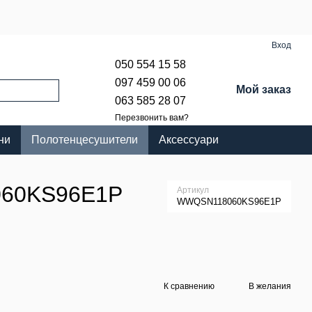
Вход
050 554 15 58
097 459 00 06
Мой заказ
063 585 28 07
Перезвонить вам?
ни
Полотенцесушители
Аксессуари
060KS96E1P
Артикул
WWQSN118060KS96E1P
К сравнению
В желания