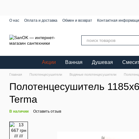
Перейти к основному контенту
О нас
Оплата и доставка
Обмен и возврат
Контактная информац
Акции
Ванная
Душевая
Смеси
Главная
Полотенцесушители
Водяные полотенцесушители
Полотенц
Полотенцесушитель 1185х
Terma
В наличии
Оставить отзыв