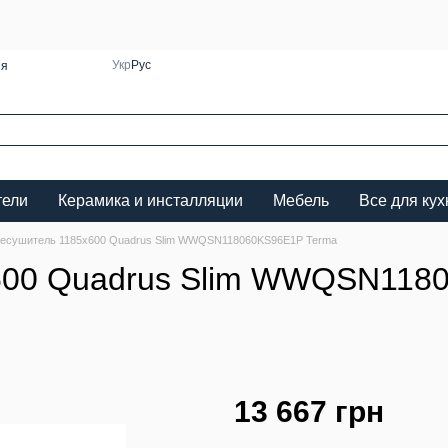
Укр
Рус
ия
тели
Керамика и инсталляции
Мебель
Все для кух
есушитель 1185х600 Quadrus Slim WWQSN118060KS96E1P Terma
600 Quadrus Slim WWQSN118
13 667 грн