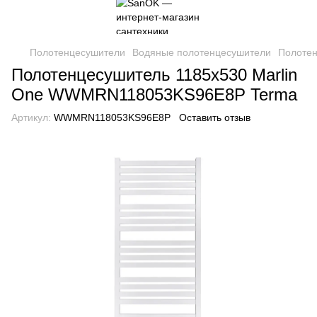
Полотенцесушители
Водяные полотенцесушители
Полотен
Полотенцесушитель 1185x530 Marlin
One WWMRN118053KS96E8P Terma
Артикул:
WWMRN118053KS96E8P
Оставить отзыв