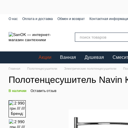
Перейти к основному контенту
О нас
Оплата и доставка
Обмен и возврат
Контактная информац
Акции
Ванная
Душевая
Смеси
Главная
Полотенцесушители
Электрические полотенцесушители
По
Полотенцесушитель Navin 
В наличии
Оставить отзыв