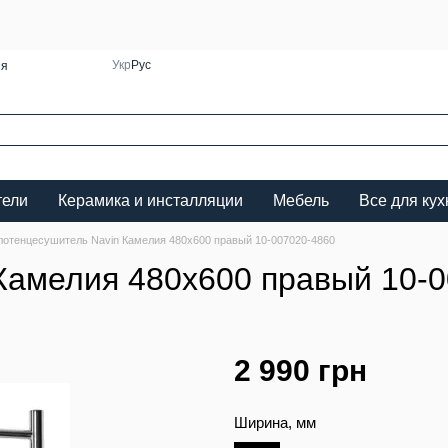
Укр
Рус
ия
тели
Керамика и инсталляции
Мебель
Все для кух
лотенцесушитель Navin Камелия 480х600 правый 10-007020-4860
Камелия 480х600 правый 10-
2 990 грн
Ширина, мм