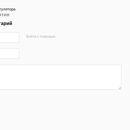
егулятора
нтия
тарий
Войти с помощью