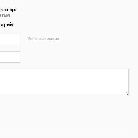
егулятора
нтия
тарий
Войти с помощью