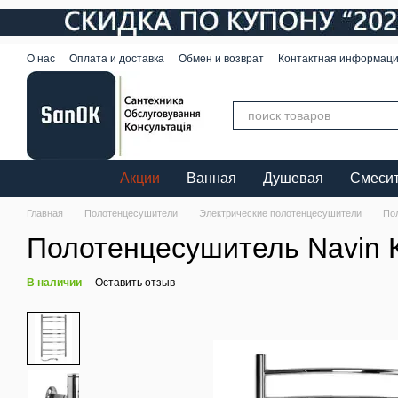
Перейти к основному контенту
О нас
Оплата и доставка
Обмен и возврат
Контактная информац
Акции
Ванная
Душевая
Смеси
Главная
Полотенцесушители
Электрические полотенцесушители
По
Полотенцесушитель Navin 
В наличии
Оставить отзыв