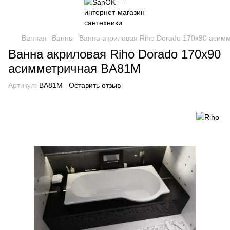
Ванная
Ванны
Ванна акриловая Riho Dorado 170х90 асим
Ванна акриловая Riho Dorado 170х90
асимметричная BA81М
Артикул:
BA81М
Оставить отзыв