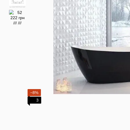
−8%
3