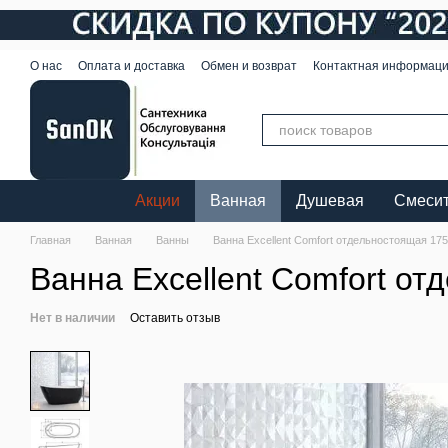
Перейти к основному контенту
О нас
Оплата и доставка
Обмен и возврат
Контактная информац
Акции
Ванная
Душевая
Смеси
Главная
Ванная
Ванны
Ванна Excellent Comfort отдельностоящая 
Ванна Excellent Comfort 
Нет в наличии
Оставить отзыв