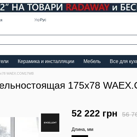
Укр
Рус
ия
тели
Керамика и инсталляции
Мебель
Все для кух
175x78 WAEX.COM17WB
отдельностоящая 175x78 WAE
52 222 грн
56 7
Длина, мм