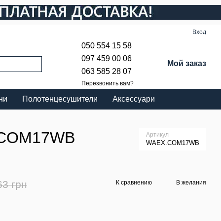
Вход
050 554 15 58
097 459 00 06
Мой заказ
063 585 28 07
Перезвонить вам?
ни
Полотенцесушители
Аксессуари
X.COM17WB
Артикул
WAEX.COM17WB
63 грн
К сравнению
В желания