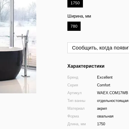
1750
Ширина, мм
780
Сообщить, когда появи
Характеристики
Бренд
Excellent
Серия
Comfort
Артикул
WAEX.COM17WB
Тип ванны
отдельностоящая
Материал
акрил
Форма
овальная
Длина, мм
1750