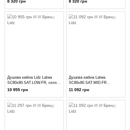
8 320 грн
8 320 грн
Душова кабіна Lidz Latwa
Душова кабіна Latwa
SC80x80.SAT.LOW.FR, скло
SC80x80.SAT.MID.FR
Frost 4 мм + Lidz Душовий
полукругла, скло Frost 4 мм +
10 955 грн
11 092 грн
піддон KAPIELKA ST80x80x15
Душовий піддон KAPIELKA
ST80x80x26, з панеллю Lidz