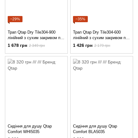
−29%
−35%
Трап Qtap Dry Tile304-900
Трап Qtap Dry Tile304-600
лінійний з сухим закривом під
лінійний з сухим закривом під
плитку 900 мм
плитку 600 мм
1 678 грн
1 426 грн
2 349 грн
2 179 грн
Сидіння для душу Qtap
Сидіння для душу Qtap
Comfort WHI5035
Comfort BLA5035