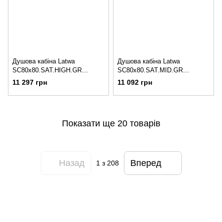
Душова кабіна Latwa
Душова кабіна Latwa
SC80x80.SAT.HIGH.GR
SC80x80.SAT.MID.GR
полукругла, скло тон. 4 мм +
полукругла, скло тон. 4 мм +
11 297 грн
11 092 грн
Душовий піддон KAPIELKA
Душовий піддон KAPIELKA
ST80x80x41, з панеллю Lidz
ST80x80x26, з панеллю Lidz
Показати ще 20 товарів
Назад
Вперед
1
з 208