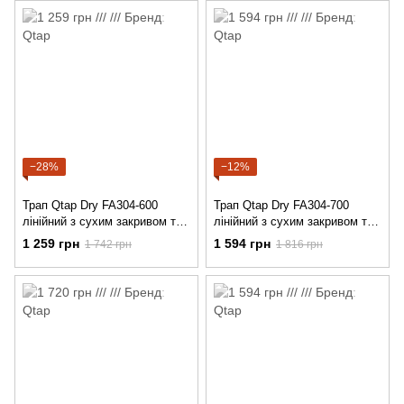
−28%
−12%
Трап Qtap Dry FA304-600
Трап Qtap Dry FA304-700
лінійний з сухим закривом та
лінійний з сухим закривом та
нержавіючою решіткою
нержавіючою решіткою
1 259 грн
1 594 грн
1 742 грн
1 816 грн
600х73
700х73