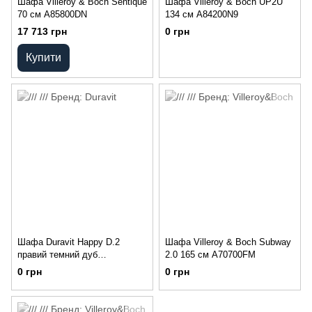
Шафа Villeroy & Boch Sentique
Шафа Villeroy & Boch UP2U
70 см A85800DN
134 см A84200N9
17 713 грн
0 грн
Купити
Шафа Duravit Happy D.2
Шафа Villeroy & Boch Subway
правий темний дуб
2.0 165 см A70700FM
H29253R7272
0 грн
0 грн