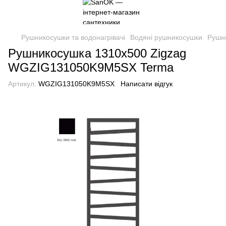
Рушникосушки та водонагрівачі
Водяні рушникосушки
Рушн
Рушникосушка 1310х500 Zigzag
WGZIG131050K9M5SX Terma
Артикул:
WGZIG131050K9M5SX
Написати відгук