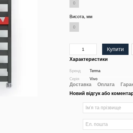
0
Висота, мм
0
Купити
Характеристики
Бренд
Terma
Серія
Vivo
Доставка
Оплата
Гара
Новий відгук або комента