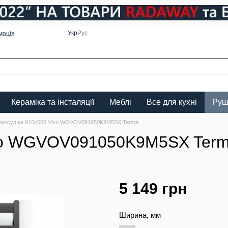
Укр
Рус
мація
Кераміка та інсталяції
Меблі
Все для кухні
Руш
косушка 910х500 Vivo WGVOV091050K9M5SX Terma
vo WGVOV091050K9M5SX Ter
5 149 грн
Ширина, мм