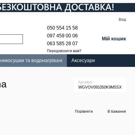
Вхід
050 554 15 58
097 459 00 06
Мій кошик
063 585 28 07
Передзвонити вам?
никосушки та водонагрівачі
Аксесуари
ma
Артикул
WGVOV091050K9M5SX
Порівняти
В бажання