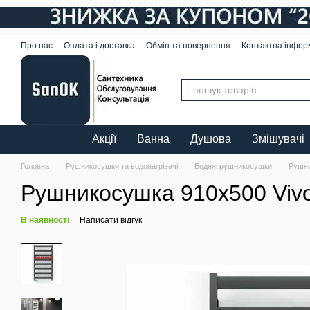
Перейти до основного контенту
Про нас
Оплата і доставка
Обмін та повернення
Контактна інфор
Акції
Ванна
Душова
Змішувачі
Головна
Рушникосушки та водонагрівачі
Водяні рушникосушки
Рушни
Рушникосушка 910х500 Vi
В наявності
Написати відгук