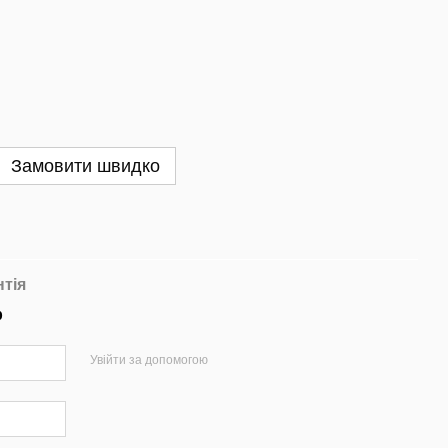
Замовити швидко
нтія
р
Увійти за допомогою