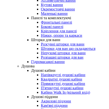
Ассиметричні ванни
Кутові ванни
Окремостоячі ванни
Маленькі ванни
Панелі та комплектуючі
Фронтальні панелі
Бокові панелі
Кріплення для панелі
Ніжки, опори та каркаси
Шторки для ванн
Розсувні шторки для ванн
Шторки для ван що складаються
Нерухомі шторки для ванн
Розпашні шторки для ван
Гідромасажні ванни
Душова
Душові кабіни
Напівкруглі душові кабіни
Квадратні душові кабіни
Прямокутні душові кабіни
П'ятикутні душові кабіни
Кабіни Walk In (вільний вхід)
Душові піддони
Акрилові піддони
Кам'яні піддони