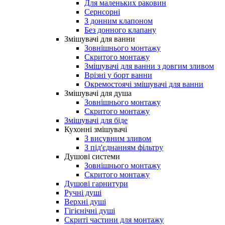
Для маленьких раковин
Сернсорні
З донним клапоном
Без донного клапану
Змішувачі для ванни
Зовнішнього монтажу
Скритого монтажу
Змішувачі для ванни з довгим зливом
Врізні у борт ванни
Окремостоячі змішувачі для ванни
Змішувачі для душа
Зовнішнього монтажу
Скритого монтажу
Змішувачі для біде
Кухонні змішувачі
З висувним зливом
З під'єднанням фільтру
Душові системи
Зовнішнього монтажу
Скритого монтажу
Душові гарнитури
Ручні душі
Верхні душі
Гігієнічні душі
Скриті частини для монтажу