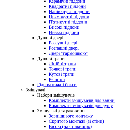
Керамічні піддони
Квадратні піддони
Напівкруглі піддони
Прямокутні піддони
П'ятикутні піддони
Високі піддони
Низькі піддони
Душові двері
Розсувні двері
Розпашні двері
Двері "гармошкою"
Душові трапи
Лінійні трапи
Точкові трапи
Кутові трапи
Решітки
Гідромасажні бокси
Змішувачі
Набори змішувачів
Комплекти змішувачів для ванни
Комплекти змішувачів для душу
Змішувачі для раковини
Зовнішнього монтажу
Скритого монтажі (зі стіни)
Вісокі (на стільницю)