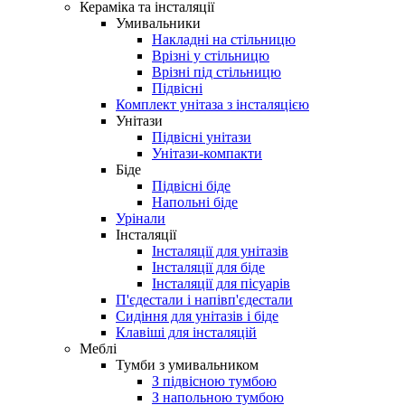
Кераміка та інсталяції
Умивальники
Накладні на стільницю
Врізні у стільницю
Врізні під стільницю
Підвісні
Комплект унітаза з інсталяцією
Унітази
Підвісні унітази
Унітази-компакти
Біде
Підвісні біде
Напольні біде
Урінали
Інсталяції
Інсталяції для унітазів
Інсталяції для біде
Інсталяції для пісуарів
П'єдестали і напівп'єдестали
Сидіння для унітазів і біде
Клавіші для інсталяцій
Меблі
Тумби з умивальником
З підвісною тумбою
З напольною тумбою