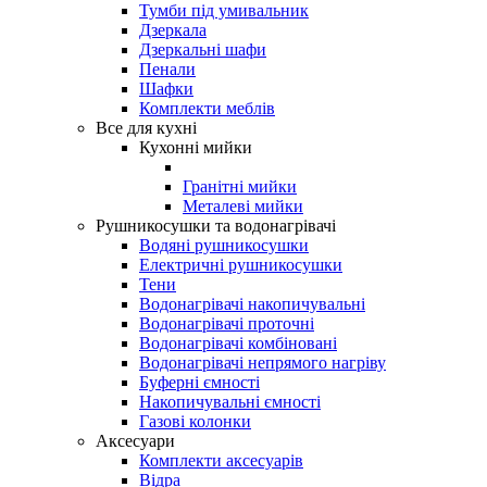
Тумби під умивальник
Дзеркала
Дзеркальні шафи
Пенали
Шафки
Комплекти меблів
Все для кухні
Кухонні мийки
Гранітні мийки
Металеві мийки
Рушникосушки та водонагрівачі
Водяні рушникосушки
Електричні рушникосушки
Тени
Водонагрівачі накопичувальні
Водонагрівачі проточні
Водонагрівачі комбіновані
Водонагрівачі непрямого нагріву
Буферні ємності
Накопичувальні ємності
Газові колонки
Аксесуари
Комплекти аксесуарів
Відра