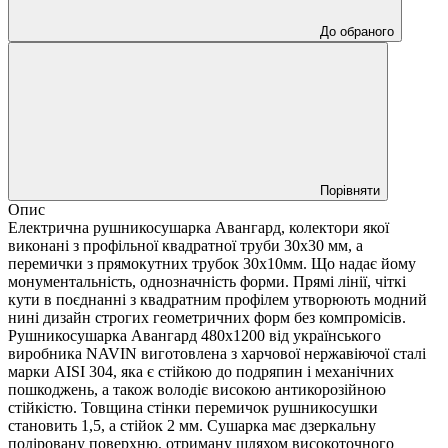
До обраного
Порівняти
Опис
Електрична рушникосушарка Авангард, колектори якої
виконані з профільної квадратної труби 30х30 мм, а
перемички з прямокутних трубок 30х10мм. Що надає йому
монументальність, однозначність форми. Прямі лінії, чіткі
кути в поєднанні з квадратним профілем утворюють модний
нині дизайн строгих геометричних форм без компромісів.
Рушникосушарка Авангард 480х1200 від українського
виробника NAVIN виготовлена з харчової нержавіючої сталі
марки AISI 304, яка є стійкою до подряпин і механічних
пошкоджень, а також володіє високою антикорозійною
стійкістю. Товщина стінки перемичок рушникосушки
становить 1,5, а стійок 2 мм. Сушарка має дзеркальну
поліровану поверхню, отриману шляхом високоточного