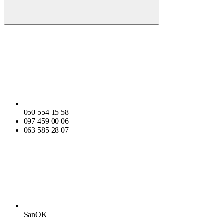
050 554 15 58
097 459 00 06
063 585 28 07
SanOK