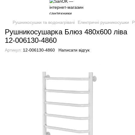
Рушникосушки та водонагрівачі
Електричні рушникосушки
Р
Рушникосушарка Блюз 480х600 ліва
12-006130-4860
Артикул:
12-006130-4860
Написати відгук