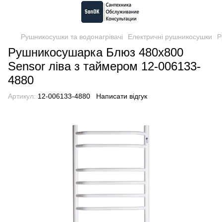
Рушникосушки та водонагрівачі
Електричні рушникосушки
Р
Рушникосушарка Блюз 480х800
Sensor ліва з таймером 12-006133-
4880
Артикул:
12-006133-4880
Написати відгук