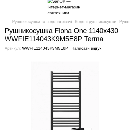
Рушникосушки та водонагрівачі
Водяні рушникосушки
Рушн
Рушникосушка Fiona One 1140х430
WWFIE114043K9M5E8P Terma
Артикул:
WWFIE114043K9M5E8P
Написати відгук