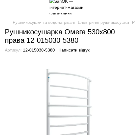
Рушникосушки та водонагрівачі
Електричні рушникосушки
Р
Рушникосушарка Омега 530х800
права 12-015030-5380
Артикул:
12-015030-5380
Написати відгук