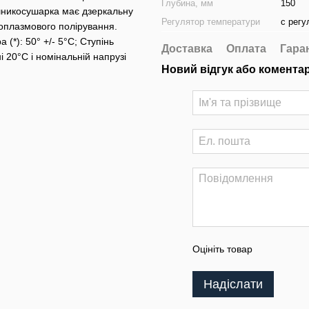
Глубина, мм
150
шникосушарка має дзеркальну
Регулятор температури
с регу
оплазмового полірування.
(*): 50° +/- 5°C; Ступінь
Доставка
Оплата
Гара
ні 20°С і номінальній напрузі
Новий відгук або комента
Оцініть товар
Надіслати