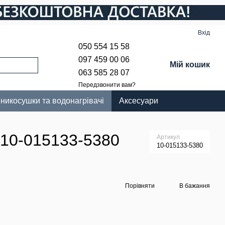
Вхід
050 554 15 58
097 459 00 06
Мій кошик
063 585 28 07
Передзвонити вам?
никосушки та водонагрівачі
Аксесуари
 10-015133-5380
Артикул
10-015133-5380
Порівняти
В бажання