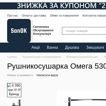
Перейти до основного контенту
Про нас
Оплата і доставка
Обмін та повернення
Контактна інфор
Акції
Ванна
Душова
Змішувачі
Головна
Рушникосушки та водонагрівачі
Електричні рушникосушки
Р
Рушникосушарка Омега 530
Немає в наявності
Написати відгук