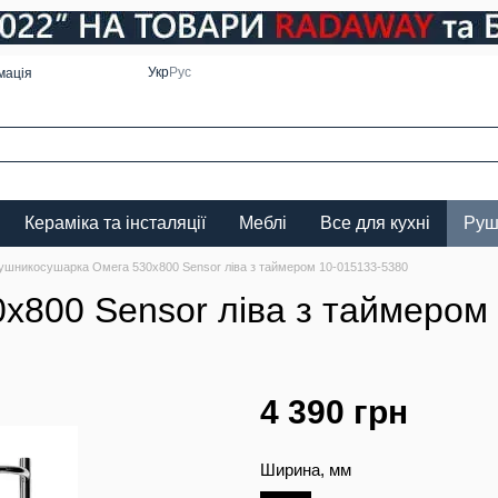
Укр
Рус
мація
Кераміка та інсталяції
Меблі
Все для кухні
Руш
ушникосушарка Омега 530х800 Sensor ліва з таймером 10-015133-5380
х800 Sensor ліва з таймером
4 390 грн
Ширина, мм