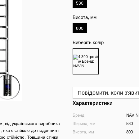
530
Висота, мм
800
Виберіть колір
Повідомити, коли з'яви
Характеристики
Бренд
NAVIN
 від українського виробника
Ширина, мм
530
, яка є стійкою до подряпин і
Висота, мм
800
ю стійкістю. Товщина стінки