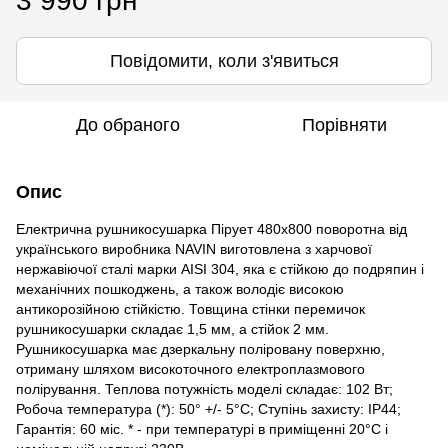
3 990 грн
Повідомити, коли з'явиться
До обраного
Порівняти
Опис
Електрична рушникосушарка Пірует 480х800 поворотна від
українського виробника NAVIN виготовлена з харчової
нержавіючої сталі марки AISI 304, яка є стійкою до подряпин і
механічних пошкоджень, а також володіє високою
антикорозійною стійкістю. Товщина стінки перемичок
рушникосушарки складає 1,5 мм, а стійок 2 мм.
Рушникосушарка має дзеркальну поліровану поверхню,
отриману шляхом високоточного електроплазмового
полірування. Теплова потужність моделі складає: 102 Вт;
Робоча температура (*): 50° +/- 5°C; Ступінь захисту: IP44;
Гарантія: 60 міс. * - при температурі в приміщенні 20°С і