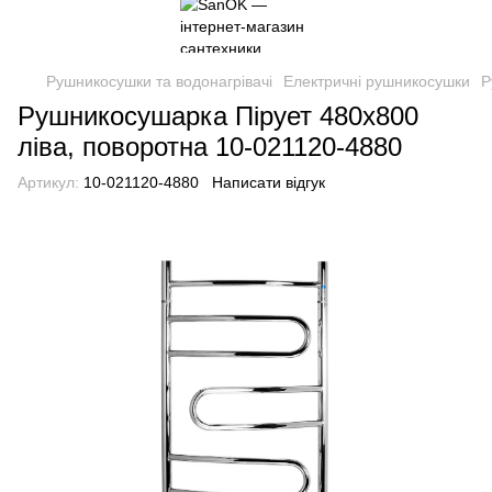
Рушникосушки та водонагрівачі
Електричні рушникосушки
Р
Рушникосушарка Пірует 480х800
ліва, поворотна 10-021120-4880
Артикул:
10-021120-4880
Написати відгук