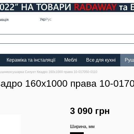
Укр
Рус
мація
Кераміка та інсталяції
Меблі
Все для кухні
Руш
ушникосушарка Силует Квадро 160х1000 права 10-017050-0110
адро 160х1000 права 10-017
3 090 грн
Ширина, мм