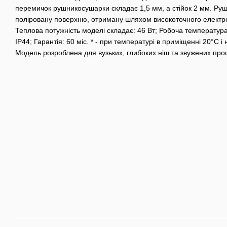
перемичок рушникосушарки складає 1,5 мм, а стійок 2 мм. Ру
поліровану поверхню, отриману шляхом високоточного електр
Теплова потужність моделі складає: 46 Вт; Робоча температура (
IP44; Гарантія: 60 міс. * - при температурі в приміщенні 20°С і
Модель розроблена для вузьких, глибоких ніш та звужених прос