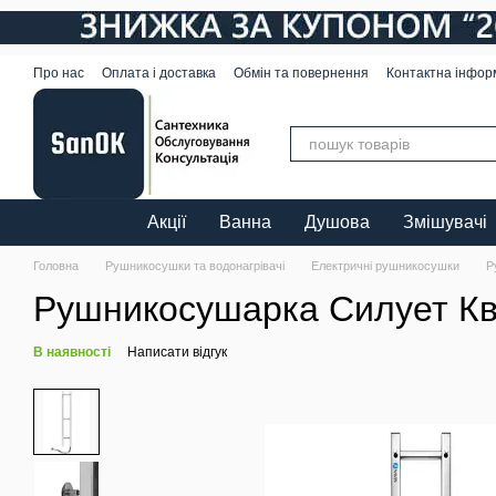
Перейти до основного контенту
Про нас
Оплата і доставка
Обмін та повернення
Контактна інфор
Акції
Ванна
Душова
Змішувачі
Головна
Рушникосушки та водонагрівачі
Електричні рушникосушки
Р
Рушникосушарка Силует Кв
В наявності
Написати відгук