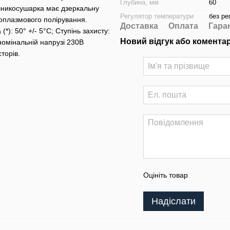
Глубина, мм
60
шникосушарка має дзеркальну
Регулятор температури
без ре
оплазмового полірування.
Доставка
Оплата
Гара
*): 50° +/- 5°C; Ступінь захисту:
Новий відгук або комента
 номінальній напрузі 230В
торів.
Оцініть товар
Надіслати