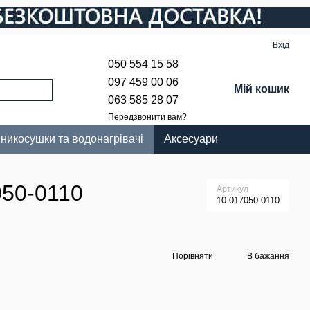
Вхід
050 554 15 58
097 459 00 06
Мій кошик
063 585 28 07
Передзвонити вам?
никосушки та водонагрівачі
Аксесуари
050-0110
Артикул
10-017050-0110
Порівняти
В бажання