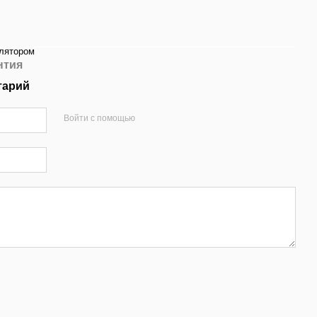
улятором
нтия
тарий
Войти с помощью