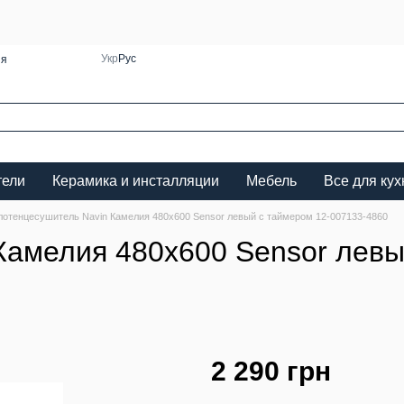
Укр
Рус
ия
тели
Керамика и инсталляции
Мебель
Все для кух
лотенцесушитель Navin Камелия 480х600 Sensor левый с таймером 12-007133-4860
Камелия 480х600 Sensor левы
2 290 грн