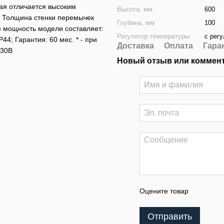
рая отличается высоким
Высота, мм
600
. Толщина стенки перемычек
Глубина, мм
100
я мощность модели составляет:
Регулятор температуры
с рег
P44; Гарантия: 60 мес. * - при
Доставка
Оплата
Гара
230В
Новый отзыв или коммен
Оцените товар
Отправить