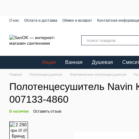
Перейти к основному контенту
О нас
Оплата и доставка
Обмен и возврат
Контактная информац
Акции
Ванная
Душевая
Смеси
Главная
Полотенцесушители
Электрические полотенцесушители
По
Полотенцесушитель Navin 
007133-4860
В наличии
Оставить отзыв