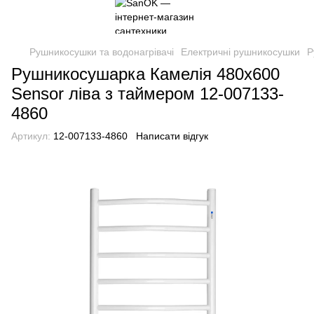
Рушникосушки та водонагрівачі
Електричні рушникосушки
Р
Рушникосушарка Камелія 480х600
Sensor ліва з таймером 12-007133-
4860
Артикул:
12-007133-4860
Написати відгук