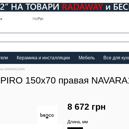
Укр
Рус
ия
тели
Керамика и инсталляции
Мебель
Все для кух
вая NAVARA11806
SPIRO 150х70 правая NAVARA
8 672 грн
Длина, мм