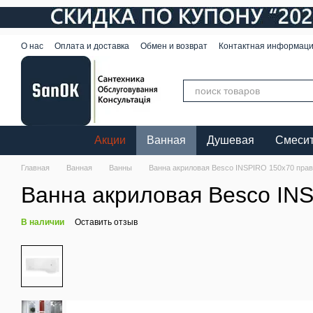
Перейти к основному контенту
О нас
Оплата и доставка
Обмен и возврат
Контактная информац
Акции
Ванная
Душевая
Смеси
Главная
Ванная
Ванны
Ванна акриловая Besco INSPIRO 150х70 пра
Ванна акриловая Besco IN
В наличии
Оставить отзыв