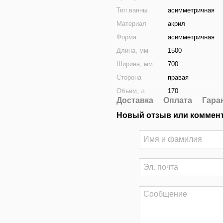
Тип ванны
асимметричная
Материал
акрил
Форма
асимметричная
Длина, мм
1500
Ширина, мм
700
Сторона
правая
Объем, л
170
Доставка
Оплата
Гара
Новый отзыв или коммен