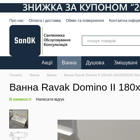
Перейти до основного контенту
Про нас
Оплата і доставка
Обмін та повернення
Контактна інфор
Акції
Ванна
Душова
Змішувачі
Головна
Ванна
Ванни
Ванна Ravak Domino II 180х80 XAU0000034 XA
Ванна Ravak Domino II 18
В наявності
Написати відгук