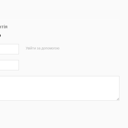
нтія
р
Увійти за допомогою