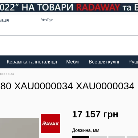
Укр
Рус
мація
Кераміка та інсталяції
Меблі
Все для кухні
Руш
U0000034
0х80 XAU0000034 XAU0000034
17 157 грн
Довжина, мм