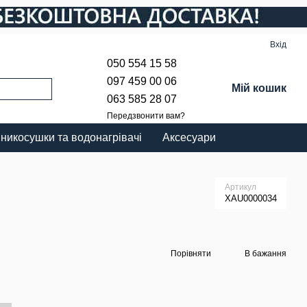
Вхід
050 554 15 58
097 459 00 06
Мій кошик
063 585 28 07
Передзвонити вам?
никосушки та водонагрівачі
Аксесуари
Артикул
XAU0000034
Порівняти
В бажання