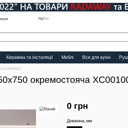
Укр
Рус
мація
Кераміка та інсталяції
Меблі
Все для кухні
Руш
ча XC00100021
50x750 окремостояча XC0010
0 грн
Довжина, мм