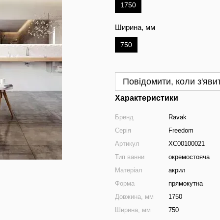
1750
Ширина, мм
750
Повідомити, коли з'яви
Характеристики
Бренд
Ravak
Серія
Freedom
Артикул
XC00100021
Тип ванни
окремостояча
Матеріал
акрил
Форма
прямокутна
Довжина, мм
1750
Ширина, мм
750