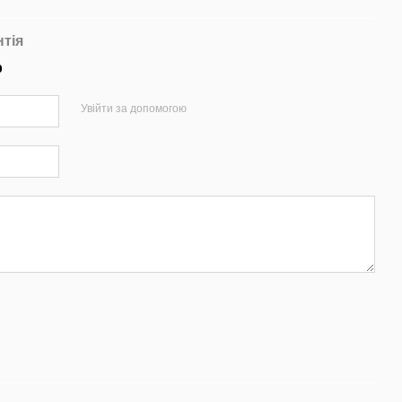
нтія
р
Увійти за допомогою