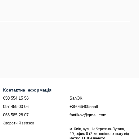
Контактна інформація
050 554 15 58
SanOK
097 459 00 06
+380664095558
063 585 28 07
fantikov@gmail.com
Зворотній зв'язок
м. Київ, вул. Набережно-Лугова,
29, офис 8 (2 хв. шпішого шагу від
метро Т.Г.Шевченко)