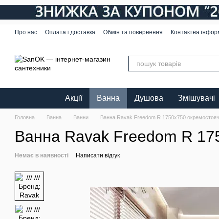
Перейти до основного контенту
Про нас
Оплата і доставка
Обмін та повернення
Контактна інфор
Акції
Ванна
Душова
Змішувачі
Головна
Ванна
Ванни
Ванна Ravak Freedom R 1750x750 окремостоя
Ванна Ravak Freedom R 17
Немає в наявності
Написати відгук