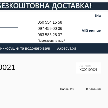
Вхід
050 554 15 58
097 459 00 06
Мій кошик
063 585 28 07
Передзвонити вам?
никосушки та водонагрівачі
Аксесуари
0021
Артикул
XC00100021
Порівняти
В бажання