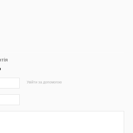
нтія
р
Увійти за допомогою