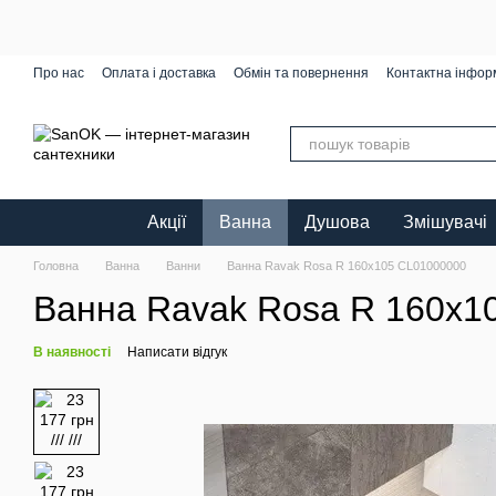
Перейти до основного контенту
Про нас
Оплата і доставка
Обмін та повернення
Контактна інфор
Акції
Ванна
Душова
Змішувачі
Головна
Ванна
Ванни
Ванна Ravak Rosa R 160х105 CL01000000
Ванна Ravak Rosa R 160х1
В наявності
Написати відгук