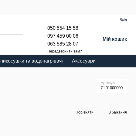
Вхід
050 554 15 58
097 459 00 06
Мій кошик
063 585 28 07
Передзвонити вам?
никосушки та водонагрівачі
Аксесуари
Артикул
CL01000000
Порівняти
В бажання