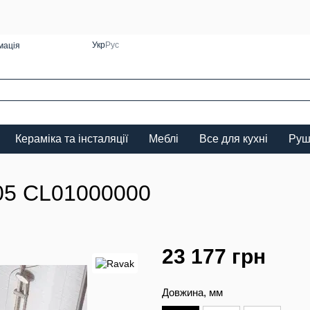
Укр
Рус
мація
Кераміка та інсталяції
Меблі
Все для кухні
Руш
05 CL01000000
23 177 грн
Довжина, мм