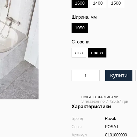
1600
1400
1500
Ширина, мм
1050
Сторона
ліва
права
Купити
ПОКУПКА ЧАСТИНАМИ
3 платежі по 7 725.67 грн
Характеристики
Бренд
Ravak
Серія
ROSA I
Артикул
CL01000000