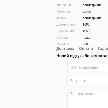
Тип ванни
аcиметрична
Матеріал
акрил
Форма
асиметрична
Довжина, мм
1600
Ширина, мм
1050
Сторона
права
Об'єм, л
260
Доставка
Оплата
Гара
Новий відгук або комента