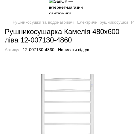
Рушникосушки та водонагрівачі
Електричні рушникосушки
Р
Рушникосушарка Камелія 480х600
ліва 12-007130-4860
Артикул:
12-007130-4860
Написати відгук